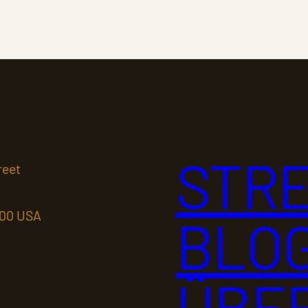
STRE
reet
100 USA
BLOG
ÜBER