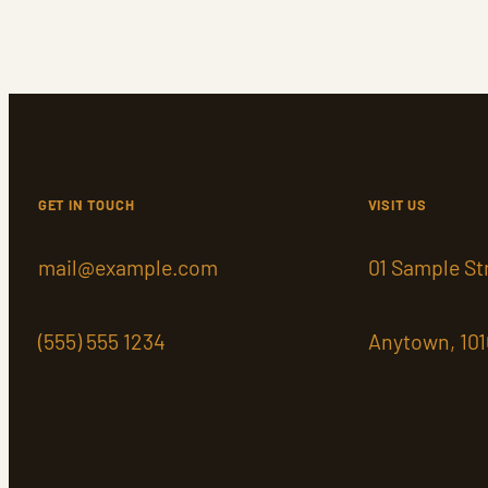
GET IN TOUCH
VISIT US
mail@example.com
01 Sample St
(555) 555 1234
Anytown, 10