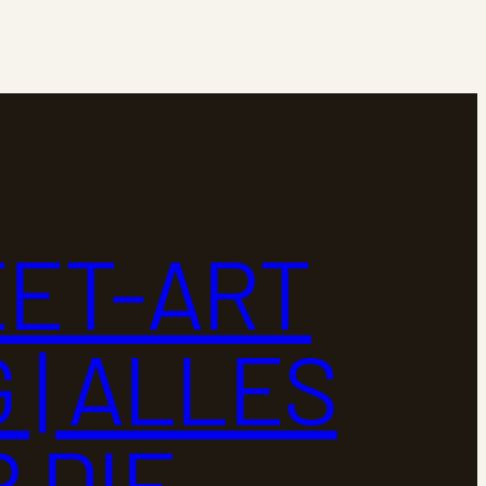
ET-ART
 | ALLES
 DIE