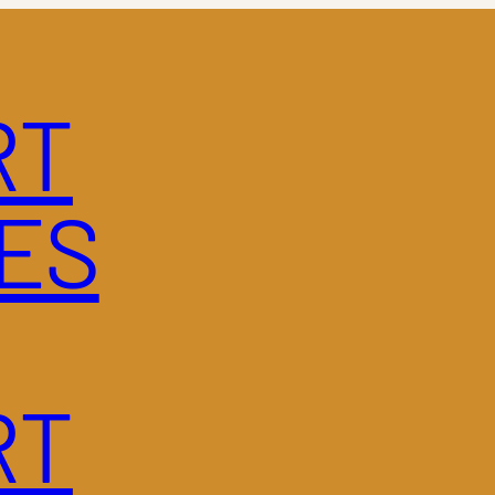
RT
LES
RT