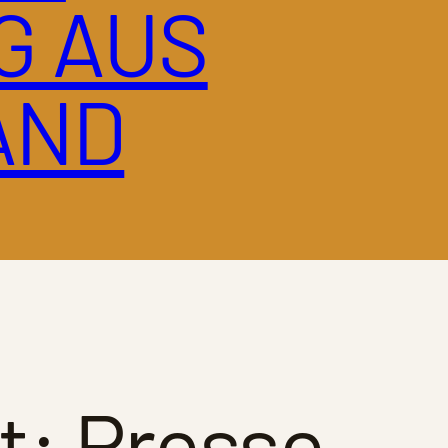
G AUS
AND
t:
Presse