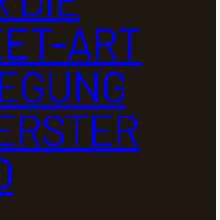
ET-ART
EGUNG
ERSTER
D